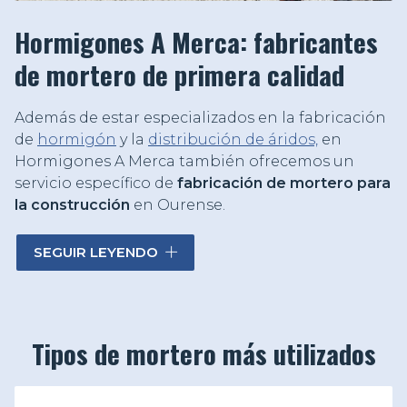
Hormigones A Merca: fabricantes
de mortero de primera calidad
Además de estar especializados en la fabricación
de
hormigón
y la
distribución de áridos,
en
Hormigones A Merca también ofrecemos un
servicio específico de
fabricación de mortero para
la construcción
en Ourense.
Este material es muy utilizado en todas las obras
SEGUIR LEYENDO
de construcción, ya que se emplea para unir
diversos elementos entre los que podemos
destacar el ladrillo, los bloques de hormigón o
diversos tipos de piedras. A la hora de fabricar
Tipos de mortero más utilizados
mortero es importante utilizar
componentes de
la mejor calidad
y conocer la cantidad exacta a
utilizar. Para ello, en Hormigones A Merca